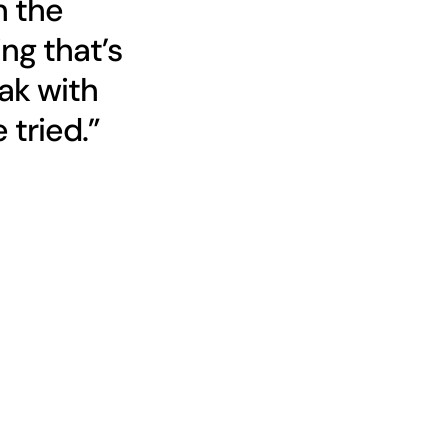
h the
ng that’s
ak with
 tried.”