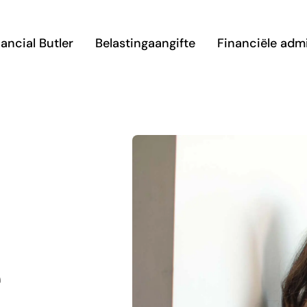
ancial Butler
Belastingaangifte
Financiële admi
e