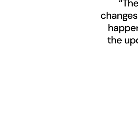
“The
changes 
happen
the upd