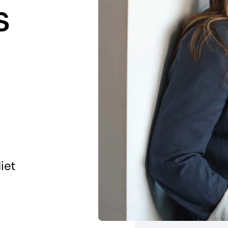
s
iet